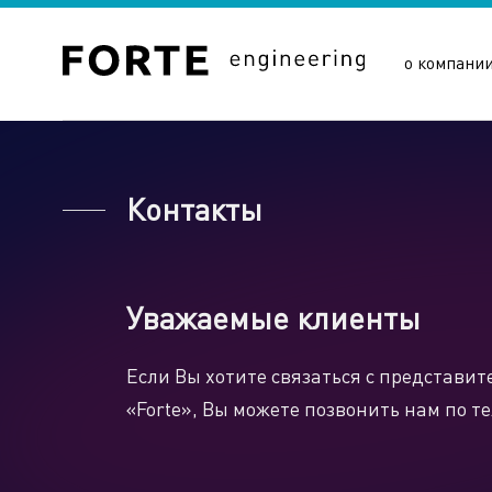
о компани
Контакты
Уважаемые клиенты
Сайты подразделений Х
Если Вы хотите связаться с представ
«Forte», Вы можете позвонить нам по т
Управляющая компания