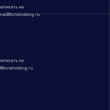
написать на
nal@forteholding.ru
написать на
@forteholding.ru