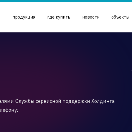
и
продукция
где купить
новости
объекты
олдинга
ителями Службы сервисной поддержки Холдинга
елефону: