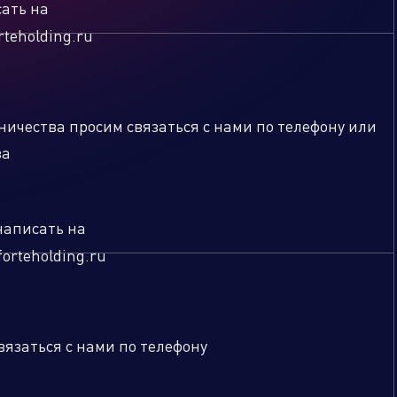
ать на
rteholding.ru
дственный кластер
Сервисные активы
ничества просим связаться с нами по телефону или
ва
написать на
orteholding.ru
вязаться с нами по телефону