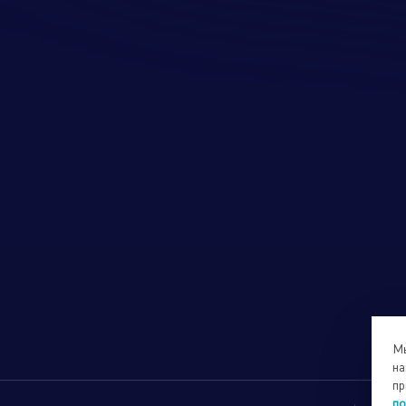
Мы
на
пр
по