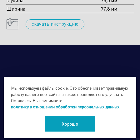
Глубина
78,5 мм
Ширина
77,8 мм
cкачать инструкцию
Мы используем файлы cookie. Это обеспечивает правильную
© 2026
Forte Holding.
Все права защищены.
работу нашего веб-сайта, а также позволяет его улучшать.
Политика обработки персональных данных
Оставаясь, Вы принимаете
политику в отношении обработки персональных данных
.
Сайты подразделений Холдинга
info@forteholding.ru
Хорошо