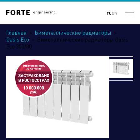
ru
en
Главная
>
Биметаллические радиаторы
>
Oasis Eco
>
Биметаллические радиаторы Oasis
Eco 350/80