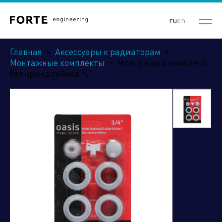
ru
en
Главная
>
Аксессуары к радиаторам
>
Монтажные комплекты
>
Монтажный комплект
без кронштейнов ¾”