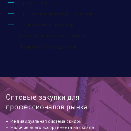
Простота монтажа
Прочные материалы изготовления
Нажимая кнопку "отправить", вы соглашаетесь
с
условиями обработки персональных данных.
Не подвержены коррозии
Универсальная совместимость
Отправить
Герметичность соединений
Оптовые закупки для
профессионалов рынка
Индивидуальная система скидок
Наличие всего ассортимента на складе