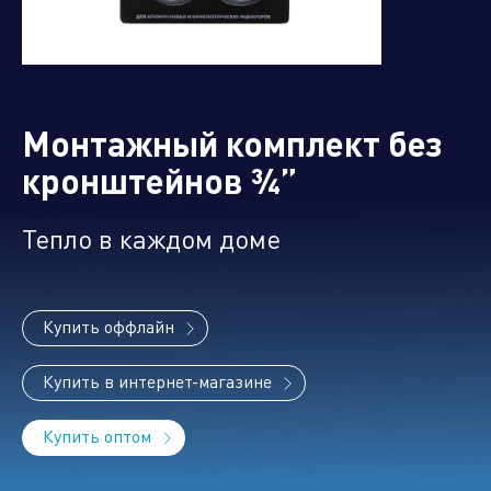
Управляющая компания
Монтажный комплект без
Торговые
Производственный
Сервисные
Брен
компании
кластер
активы
порт
кронштейнов ¾”
Тепло в каждом доме
Алюминиевые,
биметаллические и стальные
Купить оффлайн
панельные радиаторы
Купить в интернет-магазине
Купить оптом
Оборудование для отопления и
водоснабжения