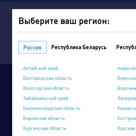
о компани
Выберите ваш регион:
Республика Беларусь
Респуб
Россия
Точки продаж
Интернет-магазин
Алтайский край
Амурска
мой регион:
Алтайский край
Белгородская область
Брянска
Сайты подразделений Х
Вологодская область
Воронеж
Арсенал
Забайкальский край
Запорож
http://www.sdl-arsenal.ru
+7 (3852) 36-11-36
Калининградская область
Калужск
Кировская область
Костром
Курганская область
Курская
Ремонет (Формула М2)
Управляющая компания