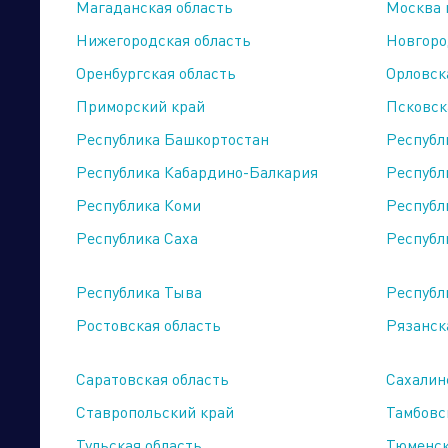
http://remonet.ru
Магаданская область
Москва 
+7 (800) 775-90-00
Нижегородская область
Новгоро
Оренбургская область
Орловск
Лемана ПРО
Приморский край
Псковск
Торговые компании
Произво
https://lemanapro.ru/
Республика Башкортостан
Республ
.
Республика Кабардино-Балкария
Республ
Республика Коми
Республ
АЛМА
Республика Саха
Республи
http://www.alma-santehnika.ru
+7 (961) 995-84-24
Республика Тыва
Республ
Ростовская область
Рязанск
Юлмарт
http://www.ulmart.ru/catalog/country_house_di
Саратовская область
Сахалин
+7 (800) 775-10-10
Ставропольский край
Тамбовс
Тульская область
Тюменск