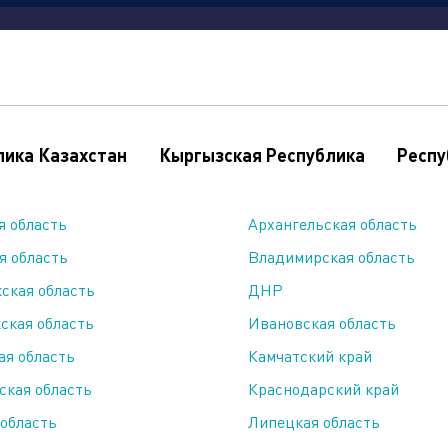
и
продукция
где купить
новости
объекты
лика Казахстан
Кыргызская Республика
Респу
ы
я область
Архангельская область
я область
Владимирская область
олдинга
ская область
ДНР
ская область
Ивановская область
ая область
Камчатский край
ская область
Краснодарский край
 область
Липецкая область