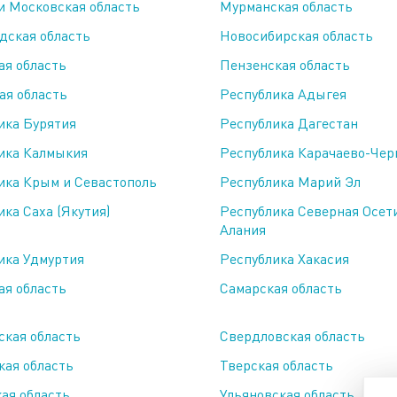
и Московская область
Мурманская область
дская область
Новосибирская область
ая область
Пензенская область
ая область
Республика Адыгея
дственный кластер
Сервисные активы
ика Бурятия
Республика Дагестан
ика Калмыкия
Республика Карачаево-Чер
ика Крым и Севастополь
Республика Марий Эл
ка Саха (Якутия)
Республика Северная Осет
Алания
ика Удмуртия
Республика Хакасия
ая область
Самарская область
y
ская область
Свердловская область
кая область
Тверская область
ая область
Ульяновская область