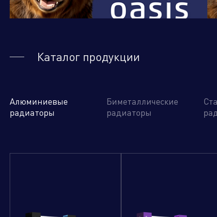
Управляющая компания
Каталог продукции
Торговые
Производственный
Сервисные
Брен
компании
кластер
активы
порт
Алюминиевые
Биметаллические
Ст
радиаторы
радиаторы
ра