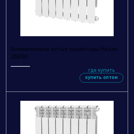
Алюминиевые литые радиаторы Halsen
350/80
где купить
купить оптом
Нажимая кнопку "отправить", вы соглашаетесь
с
условиями обработки персональных данных.