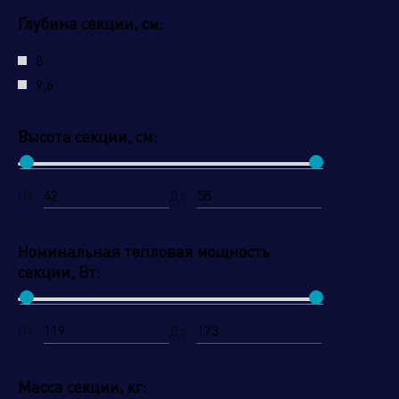
Глубина секции, см:
8
9,6
Высота секции, см:
От:
До:
Номинальная тепловая мощность
секции, Вт:
От:
До:
Масса секции, кг: