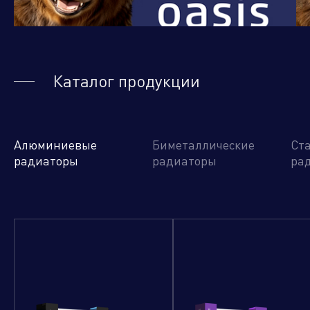
Управляющая компания
Каталог продукции
Торговые
Производственный
Сервисные
Брен
компании
кластер
активы
порт
Алюминиевые
Биметаллические
Ст
радиаторы
радиаторы
ра