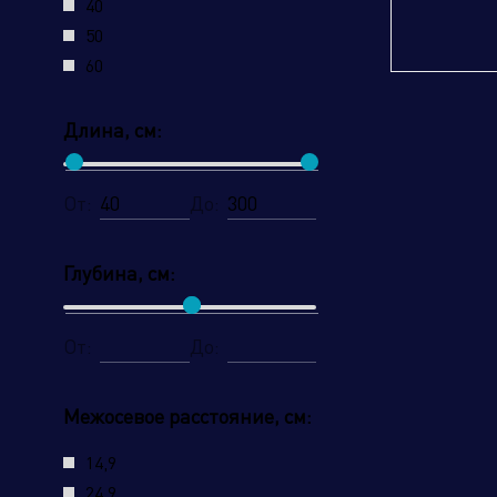
40
подключением
50
60
Длина, см:
От:
До:
Глубина, см:
От:
До:
Межосевое расстояние, см:
14,9
24,9