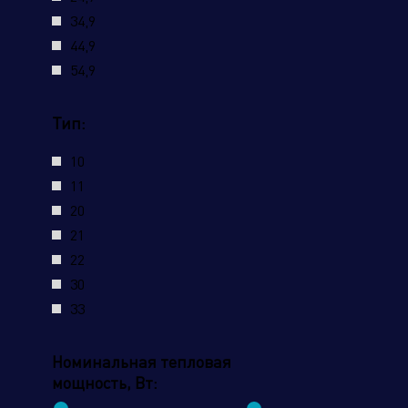
34,9
44,9
54,9
Наж
усл
Тип:
10
11
20
21
22
30
33
Номинальная тепловая
мощность, Вт: