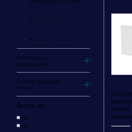
радиаторы Oasis Pro, тип
21
Стальные панельные
радиаторы Oasis Pro, тип
22
Стальные панельные
радиаторы Oasis Pro, тип
30
Аксессуары к
Стальные панельные
радиаторам
радиаторы Oasis Pro, тип
От
33
Теплые водяные
Oasis Pro с нижним
полы
подключением
Стальн
радиато
Oasis Pro в гигиеническом
Высота, см:
высота 
исполнении с боковым
подключением
подклю
20
30
Oasis Pro в гигиеническом
исполнении с нижним