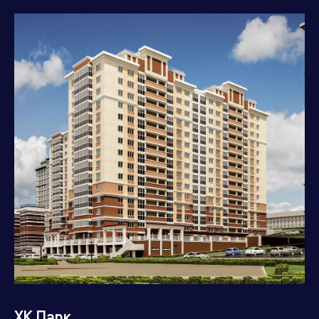
Ростовская область
Рязанская область
Самарская область
Санкт-Петербург и
Ленинградская область
Саратовская область
Сахалинская область
Свердловская область
Смоленская область
Ставропольский край
Тамбовская область
Тверская область
Томская область
Тульская область
Тюменская область
Ульяновская область
Хабаровский край
Ханты Мансийский
Херсонская область
Автономный Округ
Челябинская область
Чеченская республика
Ямало-Ненецкий
Ярославская область
автономный округ
ХК Парк