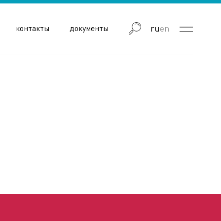
ru
en
контакты
документы
блика Узбекистан
Республика Армения
Астраханская область
Волгоградская область
Еврейская автономная область
Иркутская область
Кемеровская область
Красноярский край
ЛНР