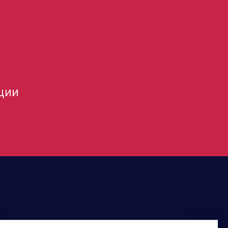
Бренд портфолио
ции