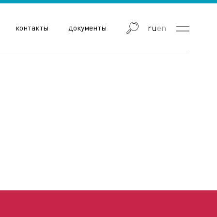
ru
en
контакты
документы
блика Узбекистан
Республика Армения
Вайоцдзорская область
Лорийская область