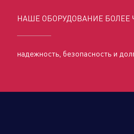
НАШЕ ОБОРУДОВАНИЕ БОЛЕЕ Ч
Торговые компании
Произво
надежность, безопасность и дол
Алюминиевые, биметаллические и
стальные панельные радиаторы
Оборудование для отопления и
водоснабжения