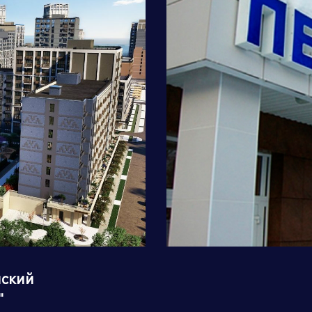
кая область
Челябинская область
ская область
нский
"