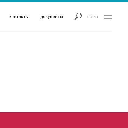
ru
en
контакты
документы
блика Узбекистан
Республика Армения
Астраханская область
Волгоградская область
Еврейская автономная область
Иркутская область
Кемеровская область
Красноярский край
ЛНР