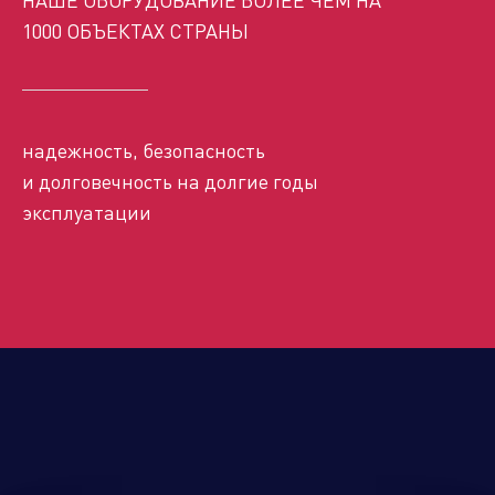
Управляющая компания
1000 ОБЪЕКТАХ СТРАНЫ
Торговые
Производственный
Сервисные
Брен
надежность, безопасность
компании
кластер
активы
порт
и долговечность на долгие годы
эксплуатации
Алюминиевые,
биметаллические и стальные
панельные радиаторы
Оборудование для отопления и
водоснабжения