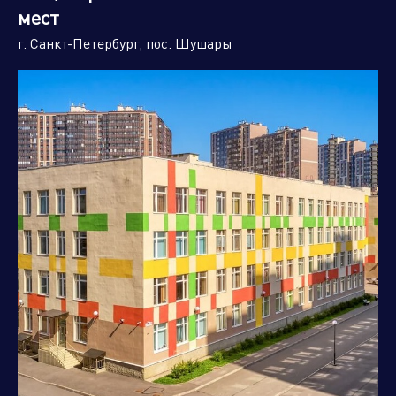
Ростовская область
Рязанская область
мест
Самарская область
Санкт-Петербург и
г. Санкт-Петербург, пос. Шушары
Ленинградская область
Саратовская область
Сахалинская область
Свердловская область
Смоленская область
Ставропольский край
Тамбовская область
Тверская область
Томская область
Тульская область
Тюменская область
Ульяновская область
Хабаровский край
Ханты Мансийский
Херсонская область
Автономный Округ
Челябинская область
Чеченская республика
Ямало-Ненецкий
Ярославская область
автономный округ