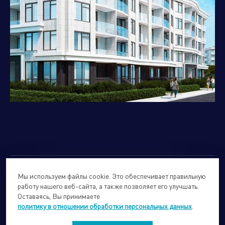
Мы используем файлы cookie. Это обеспечивает правильную
© 2026
Forte Holding.
Все права защищены.
работу нашего веб-сайта, а также позволяет его улучшать.
Политика обработки персональных данных
Оставаясь, Вы принимаете
политику в отношении обработки персональных данных
.
Сайты подразделений Холдинга
info@forteholding.ru