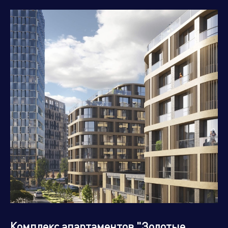
Ростовская область
Рязанская область
Самарская область
Санкт-Петербург и
Ленинградская область
Саратовская область
Сахалинская область
Свердловская область
Смоленская область
Ставропольский край
Тамбовская область
Тверская область
Томская область
Тульская область
Тюменская область
Ульяновская область
Хабаровский край
Ханты Мансийский
Херсонская область
Автономный Округ
Челябинская область
Чеченская республика
Ямало-Ненецкий
Ярославская область
автономный округ
Комплекс апартаментов "Золотые