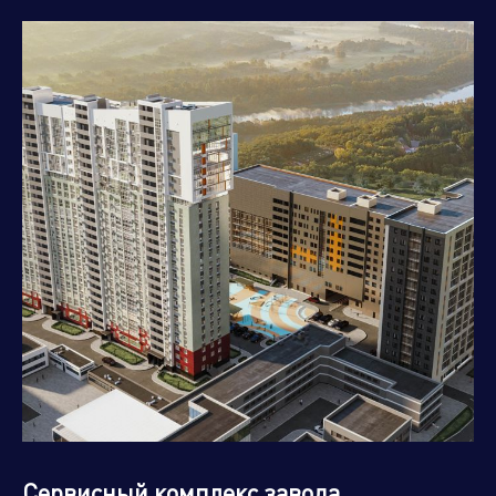
Ростовская область
Рязанская область
Самарская область
Санкт-Петербург и
Ленинградская область
Саратовская область
Сахалинская область
Свердловская область
Смоленская область
Ставропольский край
Тамбовская область
Тверская область
Томская область
Тульская область
Тюменская область
Ульяновская область
Хабаровский край
Ханты Мансийский
Херсонская область
Автономный Округ
Челябинская область
Чеченская республика
Ямало-Ненецкий
Ярославская область
автономный округ
Сервисный комплекс завода