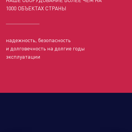
Управляющая компания
1000 ОБЪЕКТАХ СТРАНЫ
Торговые
Производственный
Сервисные
Брен
надежность, безопасность
компании
кластер
активы
порт
и долговечность на долгие годы
эксплуатации
Алюминиевые,
биметаллические и стальные
панельные радиаторы
Оборудование для отопления и
водоснабжения