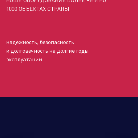
Управляющая компания
1000 ОБЪЕКТАХ СТРАНЫ
Торговые
Производственный
Сервисные
Брен
надежность, безопасность
компании
кластер
активы
порт
и долговечность на долгие годы
эксплуатации
Алюминиевые,
биметаллические и стальные
панельные радиаторы
Оборудование для отопления и
водоснабжения