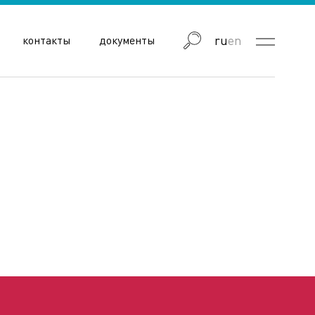
ru
en
контакты
документы
блика Узбекистан
Республика Армения
Гродненская область