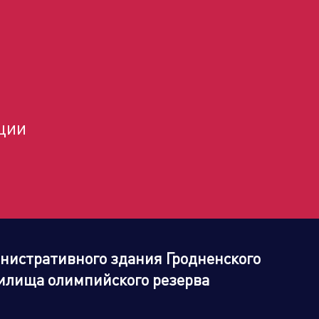
Бренд портфолио
ции
нистративного здания Гродненского
чилища олимпийского резерва